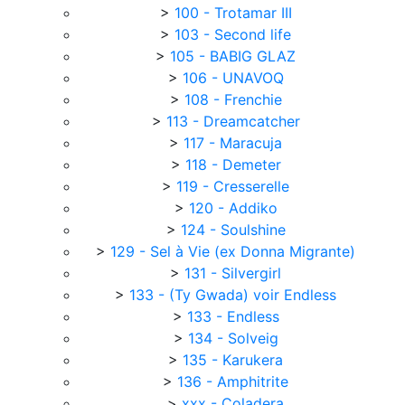
>
100 - Trotamar III
>
103 - Second life
>
105 - BABIG GLAZ
>
106 - UNAVOQ
>
108 - Frenchie
>
113 - Dreamcatcher
>
117 - Maracuja
>
118 - Demeter
>
119 - Cresserelle
>
120 - Addiko
>
124 - Soulshine
>
129 - Sel à Vie (ex Donna Migrante)
>
131 - Silvergirl
>
133 - (Ty Gwada) voir Endless
>
133 - Endless
>
134 - Solveig
>
135 - Karukera
>
136 - Amphitrite
>
xxx - Coladera