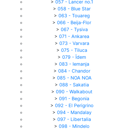
>
057 - Lancer no.1
>
058 - Blue Star
>
063 - Touareg
>
066 - Beija-Flor
>
067 - Tysiva
>
071 - Ankarea
>
073 - Varvara
>
075 - Tiluca
>
079 - Ïdem
>
083 - Iemanja
>
084 - Chandor
>
085 - NOA NOA
>
088 - Sakatia
>
090 - Walkabout
>
091 - Begonia
>
092 - El Perigrino
>
094 - Mandalay
>
097 - Libertalia
>
098 - Mindelo