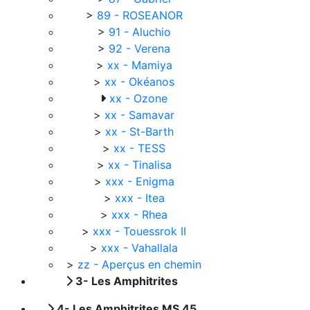
>
89 - ROSEANOR
>
91 - Aluchio
>
92 - Verena
>
xx - Mamiya
>
xx - Okéanos
xx - Ozone
>
xx - Samavar
>
xx - St-Barth
>
xx - TESS
>
xx - Tinalisa
>
xxx - Enigma
>
xxx - Itea
>
xxx - Rhea
>
xxx - Touessrok II
>
xxx - Vahallala
>
zz - Aperçus en chemin
3- Les Amphitrites
4- Les Amphitrites MS 45