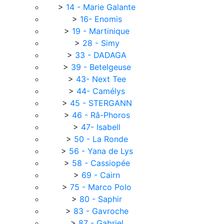
>
14 - Marie Galante
>
16- Enomis
>
19 - Martinique
>
28 - Simy
>
33 - DADAGA
>
39 - Betelgeuse
>
43- Next Tee
>
44- Camélys
>
45 - STERGANN
>
46 - Râ-Phoros
>
47- Isabell
>
50 - La Ronde
>
56 - Yana de Lys
>
58 - Cassiopée
>
69 - Cairn
>
75 - Marco Polo
>
80 - Saphir
>
83 - Gavroche
>
87 - Gabriel