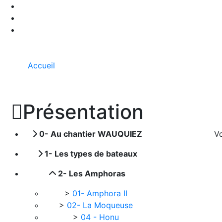
Accueil

Présentation
0- Au chantier WAUQUIEZ
Vo
1- Les types de bateaux
2- Les Amphoras
>
01- Amphora II
>
02- La Moqueuse
>
04 - Honu