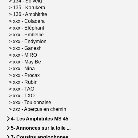
>
134 - Solveig
>
135 - Karukera
>
136 - Amphitrite
>
xxx - Coladera
>
xxx - Eléphant
>
xxx - Embellie
>
xxx - Endymion
>
xxx - Ganesh
>
xxx - MIRO
>
xxx - May Be
>
xxx - Nina
>
xxx - Procax
>
xxx - Rubin
>
xxx - TAO
>
xxx - TXO
>
xxx - Toulonnaise
>
zzz - Aperçus en chemin
4- Les Amphitrites MS 45
5- Annonces sur la toile ...
7- Cousins anglophones