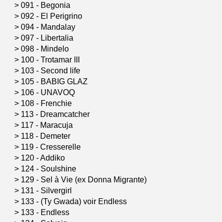
>
091 - Begonia
>
092 - El Perigrino
>
094 - Mandalay
>
097 - Libertalia
>
098 - Mindelo
>
100 - Trotamar III
>
103 - Second life
>
105 - BABIG GLAZ
>
106 - UNAVOQ
>
108 - Frenchie
>
113 - Dreamcatcher
>
117 - Maracuja
>
118 - Demeter
>
119 - Cresserelle
>
120 - Addiko
>
124 - Soulshine
>
129 - Sel à Vie (ex Donna Migrante)
>
131 - Silvergirl
>
133 - (Ty Gwada) voir Endless
>
133 - Endless