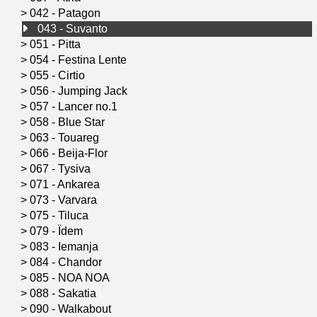
>
042 - Patagon
043 - Suvanto
>
051 - Pitta
>
054 - Festina Lente
>
055 - Cirtio
>
056 - Jumping Jack
>
057 - Lancer no.1
>
058 - Blue Star
>
063 - Touareg
>
066 - Beija-Flor
>
067 - Tysiva
>
071 - Ankarea
>
073 - Varvara
>
075 - Tiluca
>
079 - Ïdem
>
083 - Iemanja
>
084 - Chandor
>
085 - NOA NOA
>
088 - Sakatia
>
090 - Walkabout