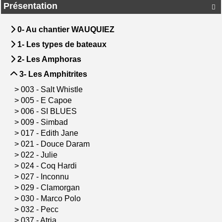
Présentation

0- Au chantier WAUQUIEZ
1- Les types de bateaux
2- Les Amphoras
3- Les Amphitrites
>
003 - Salt Whistle
>
005 - E Capoe
>
006 - SI BLUES
>
009 - Simbad
>
017 - Edith Jane
>
021 - Douce Daram
>
022 - Julie
>
024 - Coq Hardi
>
027 - Inconnu
>
029 - Clamorgan
>
030 - Marco Polo
>
032 - Pecc
>
037 - Atria