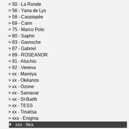
>
50 - La Ronde
>
56 - Yana de Lys
>
58 - Cassiopée
>
69 - Cairn
>
75 - Marco Polo
>
80 - Saphir
>
83 - Gavroche
>
87 - Gabriel
>
89 - ROSEANOR
>
91 - Aluchio
>
92 - Verena
>
xx - Mamiya
>
xx - Okéanos
>
xx - Ozone
>
xx - Samavar
>
xx - St-Barth
>
xx - TESS
>
xx - Tinalisa
>
xxx - Enigma
xxx - Itea