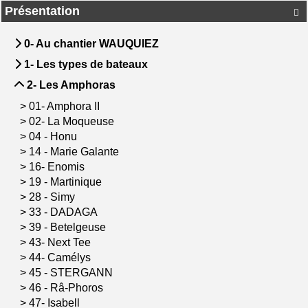
Présentation

0- Au chantier WAUQUIEZ
1- Les types de bateaux
2- Les Amphoras
>
01- Amphora II
>
02- La Moqueuse
>
04 - Honu
>
14 - Marie Galante
>
16- Enomis
>
19 - Martinique
>
28 - Simy
>
33 - DADAGA
>
39 - Betelgeuse
>
43- Next Tee
>
44- Camélys
>
45 - STERGANN
>
46 - Râ-Phoros
>
47- Isabell