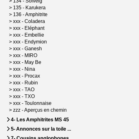
>
134 - Solveig
>
135 - Karukera
>
136 - Amphitrite
>
xxx - Coladera
>
xxx - Eléphant
>
xxx - Embellie
>
xxx - Endymion
>
xxx - Ganesh
>
xxx - MIRO
>
xxx - May Be
>
xxx - Nina
>
xxx - Procax
>
xxx - Rubin
>
xxx - TAO
>
xxx - TXO
>
xxx - Toulonnaise
>
zzz - Aperçus en chemin
4- Les Amphitrites MS 45
5- Annonces sur la toile ...
7- Cousins anglophones