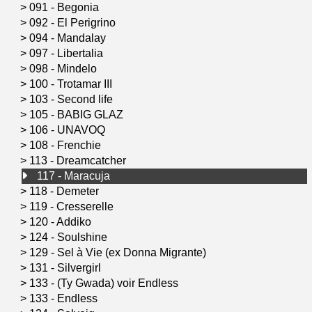
>
091 - Begonia
>
092 - El Perigrino
>
094 - Mandalay
>
097 - Libertalia
>
098 - Mindelo
>
100 - Trotamar III
>
103 - Second life
>
105 - BABIG GLAZ
>
106 - UNAVOQ
>
108 - Frenchie
>
113 - Dreamcatcher
117 - Maracuja
>
118 - Demeter
>
119 - Cresserelle
>
120 - Addiko
>
124 - Soulshine
>
129 - Sel à Vie (ex Donna Migrante)
>
131 - Silvergirl
>
133 - (Ty Gwada) voir Endless
>
133 - Endless