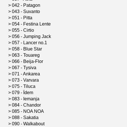
>
042 - Patagon
>
043 - Suvanto
>
051 - Pitta
>
054 - Festina Lente
>
055 - Cirtio
>
056 - Jumping Jack
>
057 - Lancer no.1
>
058 - Blue Star
>
063 - Touareg
>
066 - Beija-Flor
>
067 - Tysiva
>
071 - Ankarea
>
073 - Varvara
>
075 - Tiluca
>
079 - Ïdem
>
083 - Iemanja
>
084 - Chandor
>
085 - NOA NOA
>
088 - Sakatia
>
090 - Walkabout