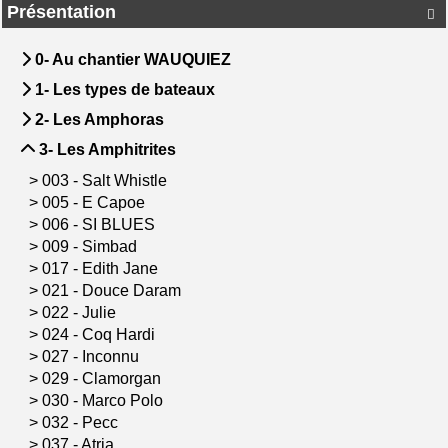
Présentation

0- Au chantier WAUQUIEZ
1- Les types de bateaux
2- Les Amphoras
3- Les Amphitrites
>
003 - Salt Whistle
>
005 - E Capoe
>
006 - SI BLUES
>
009 - Simbad
>
017 - Edith Jane
>
021 - Douce Daram
>
022 - Julie
>
024 - Coq Hardi
>
027 - Inconnu
>
029 - Clamorgan
>
030 - Marco Polo
>
032 - Pecc
>
037 - Atria