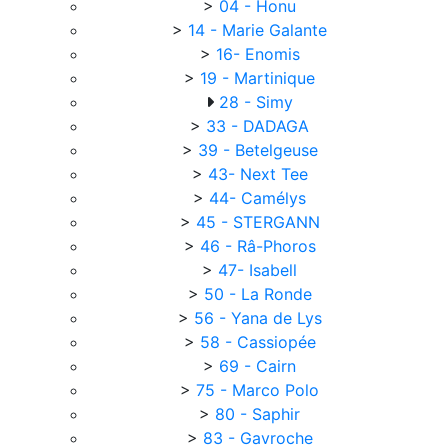
>
04 - Honu
>
14 - Marie Galante
>
16- Enomis
>
19 - Martinique
28 - Simy
>
33 - DADAGA
>
39 - Betelgeuse
>
43- Next Tee
>
44- Camélys
>
45 - STERGANN
>
46 - Râ-Phoros
>
47- Isabell
>
50 - La Ronde
>
56 - Yana de Lys
>
58 - Cassiopée
>
69 - Cairn
>
75 - Marco Polo
>
80 - Saphir
>
83 - Gavroche