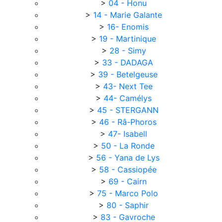
>
04 - Honu
>
14 - Marie Galante
>
16- Enomis
>
19 - Martinique
>
28 - Simy
>
33 - DADAGA
>
39 - Betelgeuse
>
43- Next Tee
>
44- Camélys
>
45 - STERGANN
>
46 - Râ-Phoros
>
47- Isabell
>
50 - La Ronde
>
56 - Yana de Lys
>
58 - Cassiopée
>
69 - Cairn
>
75 - Marco Polo
>
80 - Saphir
>
83 - Gavroche