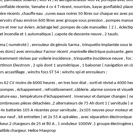
nt, panneaux solaires ( 400 W ) et aérogénérateur 400 W, portique avec boss
gonflable récente, Yamahe 4 cv 4 T récent, nourrices, kayac gonflable2 place
nière récents ,chauffe eau  ,cuves eaux noires 50 litres sur chaque wc avec p
servoirs d’eau environ 600 litres avec groupe sous pression , pompes manuel
tre et mer sur éviers ,éclairage led ,pompes de cale manuelles  ( 2 ) , éclectiq
 et incendie et 1 automatique ) ,capote de descente neuve , 2 tauds.
a ( numéroté ) , enrouleur de génois Sarma , trinquette implantée sous le 
es donc) avec enrouleur Facnor récent ,manivelle électrique puissante ,geno
écemment révises par voilerie inscidence , trinquette inscidence neuve , foc 2
timon Elwstrom , 2 spis dont 1 asymétrique , 1 balooner ( navigation en cise
rs accastillage , winchs focs ST 54 ; winchs spi et enrouleurs ;
 62 CV moins de 6000 heures , en tres bon état , sorti et révisé a 4000 heu
pompes , échappement , refroidissement ,câblerie .alarme sonore et visuelle
rature eau , température d’échappement . Inverseur et damper changes ( ne
ombreuses pièces détachées ,2 alternateurs de 75 Ah dont 1 ( servitude ) av
; 4x batteries 105 A récentes pour servitude , 2x105 neuves pour moteur et
r neuf , kit entretien ) et 2x 55 A spiralées , avec séparation électronique ,
lseur.2 chargeurs de 25 et 80 A , 1 onduleur 1000W ,1 groupe électrogène p
ible chargeur. Helice Maxprop