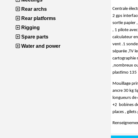
Rear archs
Centrale élect
2 gps interfac
Rear platforms
sortie papier 
Rigging
, 1 pilote ave
Spare parts
calculateur en
vent .1 sondeu
Water and power
séparée ,TV le
cartographie 
,nombreux ouv
plastimo 135 n
Mouillage prin
ancre 30 kg S
longueurs de c
+2  bobines d
places , gilet
Renseignement