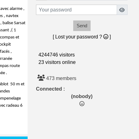
avec alarme , 
s , navtex 
 balise Sarsat 
Send
ant ,( 1 
[ Lost your password ?
]
 compas et 
ckpit 
acés , 
4244746 visitors
rranée 
23 visitors online
mpas route 
ée . 
473 members
blot  50 m et 
Connected :
andes 
(nobody)
’empenelage 
vec radeau 6 