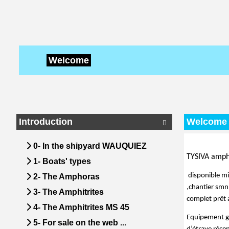
Welcome
Introduction
Welcome 

0- In the shipyard WAUQUIEZ
TYSIVA amphi
1- Boats' types
 disponible mi aout dans le 83 ,traitement préventif osmose ( rabotage ) et peinture de coque récents 
2- The Amphoras
,chantier smn 
3- The Amphitrites
complet prêt a
4- The Amphitrites MS 45
Equipement gra
5- For sale on the web ...