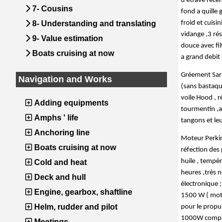
d’étrave réce
7- Cousins
fond a quille 
8- Understanding and translating
froid et cuisi
vidange ,3 ré
9- Value estimation
douce avec fil
Boats cruising at now
a grand debit
Gréement Sarm
Navigation and Works
(sans bastaqu
voile Hood , r
Adding equipments
tourmentin ,ar
Amphs ' life
tangons et leu
Anchoring line
Moteur Perkins
Boats cruising at now
réfection des 
huile , tempé
Cold and heat
heures ,très n
Deck and hull
électronique 
Engine, gearbox, shaftline
1500 W ( moteu
Helm, rudder and pilot
pour le propu
1000W compat
Meetings