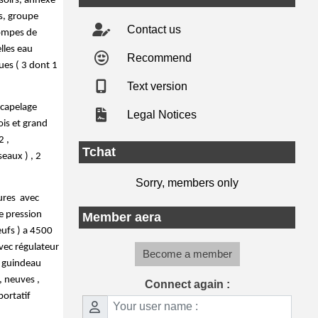
oirs, annexe 
s, groupe 
Contact us
ompes de 
les eau 
Recommend
ues ( 3 dont 1 
Text version
capelage 
Legal Notices
is et grand 
 , 
Tchat
aux ) , 2 
Sorry, members only
res  avec 
 pression 
Member aera
ufs ) a 4500 
ec régulateur 
Become a member
 guindeau 
 neuves , 
Connect again :
ortatif 