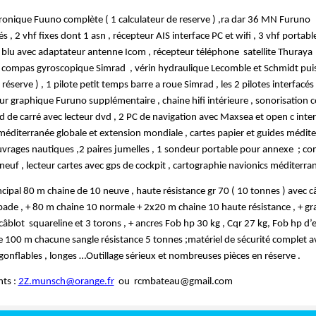
ronique Fuuno complète ( 1 calculateur de reserve ) ,ra dar 36 MN Furuno   
és , 2 vhf fixes dont 1 asn , récepteur AIS interface PC et wifi , 3 vhf portable
, blu avec adaptateur antenne Icom , récepteur téléphone  satellite Thuraya  ,
c compas gyroscopique Simrad  , vérin hydraulique Lecomble et Schmidt puiss
 réserve ) , 1 pilote petit temps barre a roue Simrad , les 2 pilotes interfacés
r graphique Furuno supplémentaire , chaine hifi intérieure , sonorisation co
d de carré avec lecteur dvd , 2 PC de navigation avec Maxsea et open c interf
méditerranée globale et extension mondiale , cartes papier et guides médite
rages nautiques ,2 paires jumelles , 1 sondeur portable pour annexe  ; co
euf , lecteur cartes avec gps de cockpit , cartographie navionics méditerran
cipal 80 m chaine de 10 neuve , haute résistance gr 70 ( 10 tonnes ) avec câ
pade , + 80 m chaine 10 normale + 2x20 m chaine 10 haute résistance , + gr
âblot  squareline et 3 torons , + ancres Fob hp 30 kg , Cqr 27 kg, Fob hp d
e 100 m chacune sangle résistance 5 tonnes ;matériel de sécurité complet a
s gonflables , longes …Outillage sérieux et nombreuses pièces en réserve .
s : 
2Z.munsch@orange.fr
  ou  rcmbateau@gmail.com