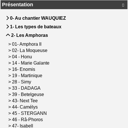
Présentation

0- Au chantier WAUQUIEZ
1- Les types de bateaux
2- Les Amphoras
>
01- Amphora II
>
02- La Moqueuse
>
04 - Honu
>
14 - Marie Galante
>
16- Enomis
>
19 - Martinique
>
28 - Simy
>
33 - DADAGA
>
39 - Betelgeuse
>
43- Next Tee
>
44- Camélys
>
45 - STERGANN
>
46 - Râ-Phoros
>
47- Isabell