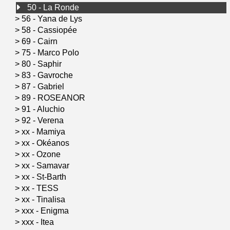
50 - La Ronde
>
56 - Yana de Lys
>
58 - Cassiopée
>
69 - Cairn
>
75 - Marco Polo
>
80 - Saphir
>
83 - Gavroche
>
87 - Gabriel
>
89 - ROSEANOR
>
91 - Aluchio
>
92 - Verena
>
xx - Mamiya
>
xx - Okéanos
>
xx - Ozone
>
xx - Samavar
>
xx - St-Barth
>
xx - TESS
>
xx - Tinalisa
>
xxx - Enigma
>
xxx - Itea