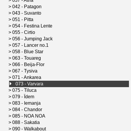
>
037 - Atria
>
042 - Patagon
>
043 - Suvanto
>
051 - Pitta
>
054 - Festina Lente
>
055 - Cirtio
>
056 - Jumping Jack
>
057 - Lancer no.1
>
058 - Blue Star
>
063 - Touareg
>
066 - Beija-Flor
>
067 - Tysiva
>
071 - Ankarea
073 - Varvara
>
075 - Tiluca
>
079 - Ïdem
>
083 - Iemanja
>
084 - Chandor
>
085 - NOA NOA
>
088 - Sakatia
>
090 - Walkabout