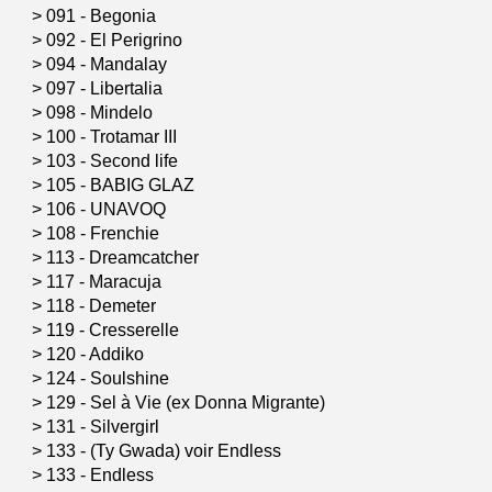
>
091 - Begonia
>
092 - El Perigrino
>
094 - Mandalay
>
097 - Libertalia
>
098 - Mindelo
>
100 - Trotamar III
>
103 - Second life
>
105 - BABIG GLAZ
>
106 - UNAVOQ
>
108 - Frenchie
>
113 - Dreamcatcher
>
117 - Maracuja
>
118 - Demeter
>
119 - Cresserelle
>
120 - Addiko
>
124 - Soulshine
>
129 - Sel à Vie (ex Donna Migrante)
>
131 - Silvergirl
>
133 - (Ty Gwada) voir Endless
>
133 - Endless