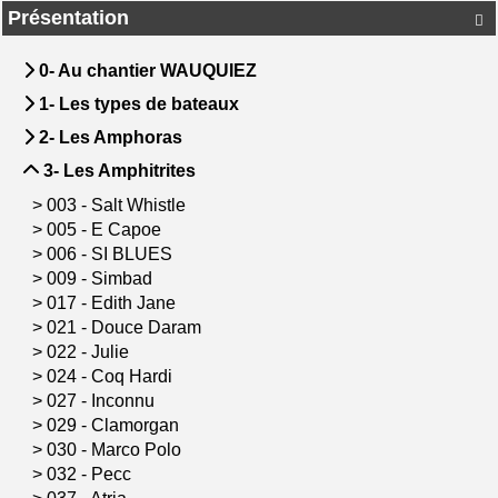
Présentation

0- Au chantier WAUQUIEZ
1- Les types de bateaux
2- Les Amphoras
3- Les Amphitrites
>
003 - Salt Whistle
>
005 - E Capoe
>
006 - SI BLUES
>
009 - Simbad
>
017 - Edith Jane
>
021 - Douce Daram
>
022 - Julie
>
024 - Coq Hardi
>
027 - Inconnu
>
029 - Clamorgan
>
030 - Marco Polo
>
032 - Pecc