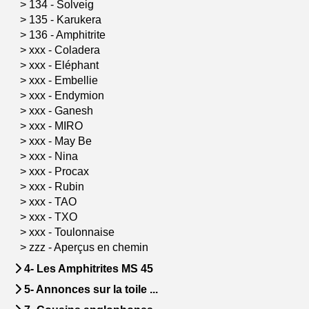
>
134 - Solveig
>
135 - Karukera
>
136 - Amphitrite
>
xxx - Coladera
>
xxx - Eléphant
>
xxx - Embellie
>
xxx - Endymion
>
xxx - Ganesh
>
xxx - MIRO
>
xxx - May Be
>
xxx - Nina
>
xxx - Procax
>
xxx - Rubin
>
xxx - TAO
>
xxx - TXO
>
xxx - Toulonnaise
>
zzz - Aperçus en chemin
4- Les Amphitrites MS 45
5- Annonces sur la toile ...