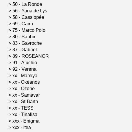
>
50 - La Ronde
>
56 - Yana de Lys
>
58 - Cassiopée
>
69 - Cairn
>
75 - Marco Polo
>
80 - Saphir
>
83 - Gavroche
>
87 - Gabriel
>
89 - ROSEANOR
>
91 - Aluchio
>
92 - Verena
>
xx - Mamiya
>
xx - Okéanos
>
xx - Ozone
>
xx - Samavar
>
xx - St-Barth
>
xx - TESS
>
xx - Tinalisa
>
xxx - Enigma
>
xxx - Itea