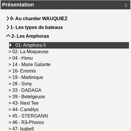
Présentation

0- Au chantier WAUQUIEZ
1- Les types de bateaux
2- Les Amphoras
01- Amphora II
>
02- La Moqueuse
>
04 - Honu
>
14 - Marie Galante
>
16- Enomis
>
19 - Martinique
>
28 - Simy
>
33 - DADAGA
>
39 - Betelgeuse
>
43- Next Tee
>
44- Camélys
>
45 - STERGANN
>
46 - Râ-Phoros
>
47- Isabell