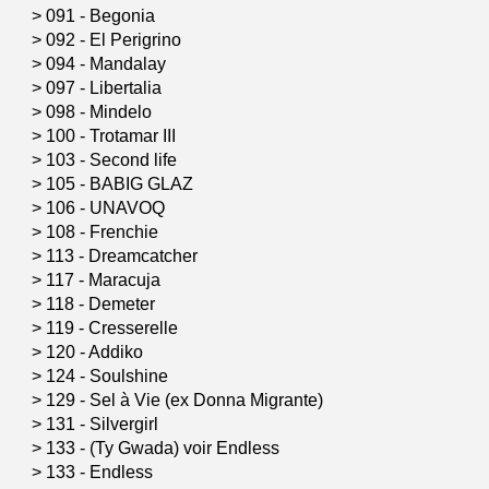
>
091 - Begonia
>
092 - El Perigrino
>
094 - Mandalay
>
097 - Libertalia
>
098 - Mindelo
>
100 - Trotamar III
>
103 - Second life
>
105 - BABIG GLAZ
>
106 - UNAVOQ
>
108 - Frenchie
>
113 - Dreamcatcher
>
117 - Maracuja
>
118 - Demeter
>
119 - Cresserelle
>
120 - Addiko
>
124 - Soulshine
>
129 - Sel à Vie (ex Donna Migrante)
>
131 - Silvergirl
>
133 - (Ty Gwada) voir Endless
>
133 - Endless