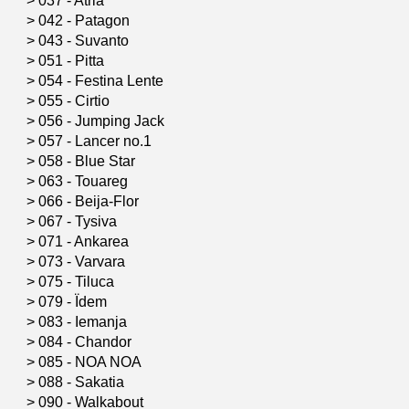
>
037 - Atria
>
042 - Patagon
>
043 - Suvanto
>
051 - Pitta
>
054 - Festina Lente
>
055 - Cirtio
>
056 - Jumping Jack
>
057 - Lancer no.1
>
058 - Blue Star
>
063 - Touareg
>
066 - Beija-Flor
>
067 - Tysiva
>
071 - Ankarea
>
073 - Varvara
>
075 - Tiluca
>
079 - Ïdem
>
083 - Iemanja
>
084 - Chandor
>
085 - NOA NOA
>
088 - Sakatia
>
090 - Walkabout