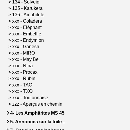
>
134 - Solveig
>
135 - Karukera
>
136 - Amphitrite
>
xxx - Coladera
>
xxx - Eléphant
>
xxx - Embellie
>
xxx - Endymion
>
xxx - Ganesh
>
xxx - MIRO
>
xxx - May Be
>
xxx - Nina
>
xxx - Procax
>
xxx - Rubin
>
xxx - TAO
>
xxx - TXO
>
xxx - Toulonnaise
>
zzz - Aperçus en chemin
4- Les Amphitrites MS 45
5- Annonces sur la toile ...