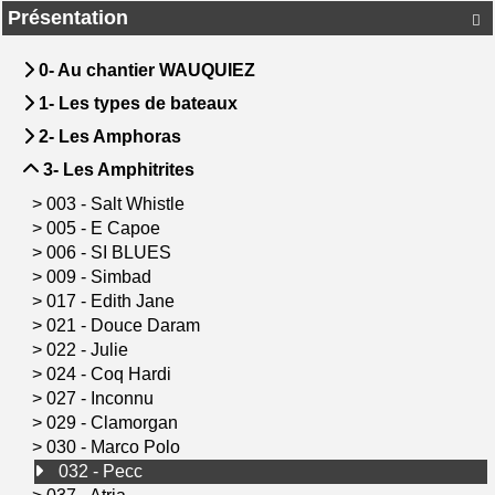
Présentation

0- Au chantier WAUQUIEZ
1- Les types de bateaux
2- Les Amphoras
3- Les Amphitrites
>
003 - Salt Whistle
>
005 - E Capoe
>
006 - SI BLUES
>
009 - Simbad
>
017 - Edith Jane
>
021 - Douce Daram
>
022 - Julie
>
024 - Coq Hardi
>
027 - Inconnu
>
029 - Clamorgan
>
030 - Marco Polo
032 - Pecc