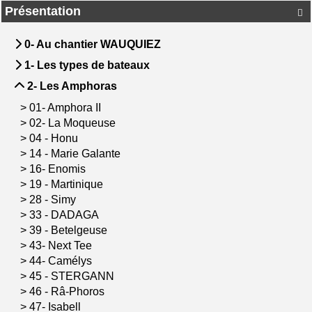
Présentation

0- Au chantier WAUQUIEZ
1- Les types de bateaux
2- Les Amphoras
>
01- Amphora II
>
02- La Moqueuse
>
04 - Honu
>
14 - Marie Galante
>
16- Enomis
>
19 - Martinique
>
28 - Simy
>
33 - DADAGA
>
39 - Betelgeuse
>
43- Next Tee
>
44- Camélys
>
45 - STERGANN
>
46 - Râ-Phoros
>
47- Isabell