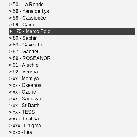
>
50 - La Ronde
>
56 - Yana de Lys
>
58 - Cassiopée
>
69 - Cairn
75 - Marco Polo
>
80 - Saphir
>
83 - Gavroche
>
87 - Gabriel
>
89 - ROSEANOR
>
91 - Aluchio
>
92 - Verena
>
xx - Mamiya
>
xx - Okéanos
>
xx - Ozone
>
xx - Samavar
>
xx - St-Barth
>
xx - TESS
>
xx - Tinalisa
>
xxx - Enigma
>
xxx - Itea