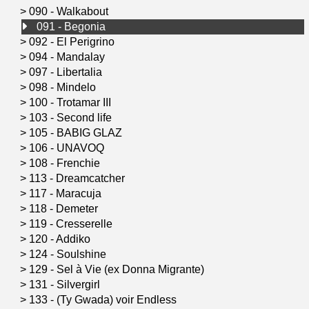
>
090 - Walkabout
091 - Begonia
>
092 - El Perigrino
>
094 - Mandalay
>
097 - Libertalia
>
098 - Mindelo
>
100 - Trotamar III
>
103 - Second life
>
105 - BABIG GLAZ
>
106 - UNAVOQ
>
108 - Frenchie
>
113 - Dreamcatcher
>
117 - Maracuja
>
118 - Demeter
>
119 - Cresserelle
>
120 - Addiko
>
124 - Soulshine
>
129 - Sel à Vie (ex Donna Migrante)
>
131 - Silvergirl
>
133 - (Ty Gwada) voir Endless