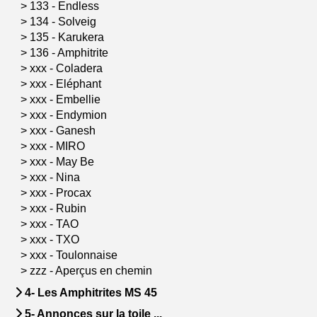
>
133 - Endless
>
134 - Solveig
>
135 - Karukera
>
136 - Amphitrite
>
xxx - Coladera
>
xxx - Eléphant
>
xxx - Embellie
>
xxx - Endymion
>
xxx - Ganesh
>
xxx - MIRO
>
xxx - May Be
>
xxx - Nina
>
xxx - Procax
>
xxx - Rubin
>
xxx - TAO
>
xxx - TXO
>
xxx - Toulonnaise
>
zzz - Aperçus en chemin
4- Les Amphitrites MS 45
5- Annonces sur la toile ...