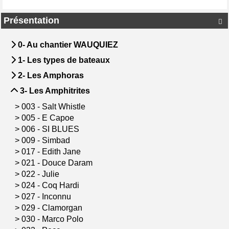
Présentation

0- Au chantier WAUQUIEZ
1- Les types de bateaux
2- Les Amphoras
3- Les Amphitrites
>
003 - Salt Whistle
>
005 - E Capoe
>
006 - SI BLUES
>
009 - Simbad
>
017 - Edith Jane
>
021 - Douce Daram
>
022 - Julie
>
024 - Coq Hardi
>
027 - Inconnu
>
029 - Clamorgan
>
030 - Marco Polo