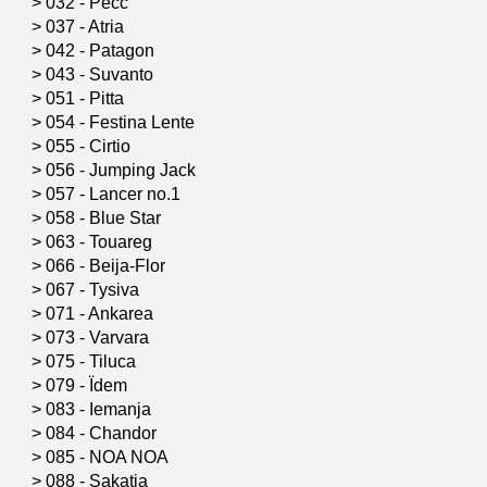
>
032 - Pecc
>
037 - Atria
>
042 - Patagon
>
043 - Suvanto
>
051 - Pitta
>
054 - Festina Lente
>
055 - Cirtio
>
056 - Jumping Jack
>
057 - Lancer no.1
>
058 - Blue Star
>
063 - Touareg
>
066 - Beija-Flor
>
067 - Tysiva
>
071 - Ankarea
>
073 - Varvara
>
075 - Tiluca
>
079 - Ïdem
>
083 - Iemanja
>
084 - Chandor
>
085 - NOA NOA
>
088 - Sakatia