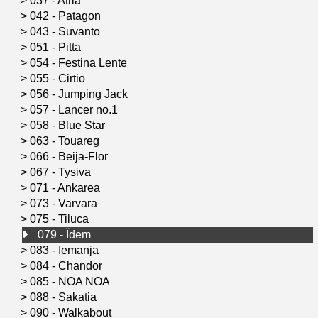
>
037 - Atria
>
042 - Patagon
>
043 - Suvanto
>
051 - Pitta
>
054 - Festina Lente
>
055 - Cirtio
>
056 - Jumping Jack
>
057 - Lancer no.1
>
058 - Blue Star
>
063 - Touareg
>
066 - Beija-Flor
>
067 - Tysiva
>
071 - Ankarea
>
073 - Varvara
>
075 - Tiluca
079 - Ïdem
>
083 - Iemanja
>
084 - Chandor
>
085 - NOA NOA
>
088 - Sakatia
>
090 - Walkabout