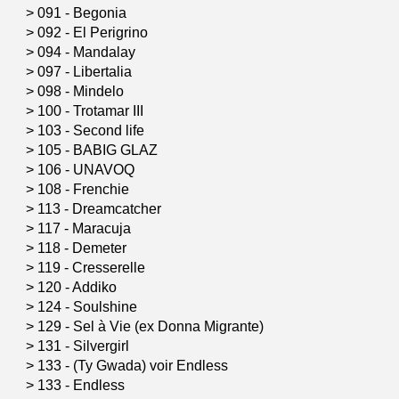
>
091 - Begonia
>
092 - El Perigrino
>
094 - Mandalay
>
097 - Libertalia
>
098 - Mindelo
>
100 - Trotamar III
>
103 - Second life
>
105 - BABIG GLAZ
>
106 - UNAVOQ
>
108 - Frenchie
>
113 - Dreamcatcher
>
117 - Maracuja
>
118 - Demeter
>
119 - Cresserelle
>
120 - Addiko
>
124 - Soulshine
>
129 - Sel à Vie (ex Donna Migrante)
>
131 - Silvergirl
>
133 - (Ty Gwada) voir Endless
>
133 - Endless