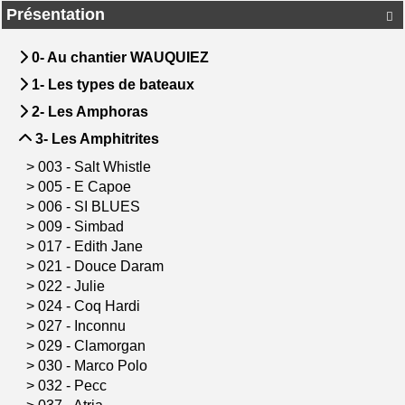
Présentation

0- Au chantier WAUQUIEZ
1- Les types de bateaux
2- Les Amphoras
3- Les Amphitrites
>
003 - Salt Whistle
>
005 - E Capoe
>
006 - SI BLUES
>
009 - Simbad
>
017 - Edith Jane
>
021 - Douce Daram
>
022 - Julie
>
024 - Coq Hardi
>
027 - Inconnu
>
029 - Clamorgan
>
030 - Marco Polo
>
032 - Pecc