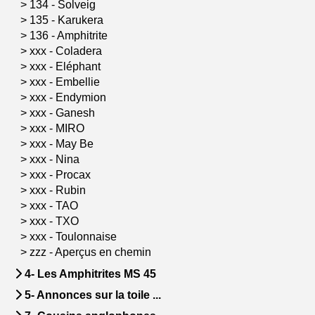
>
134 - Solveig
>
135 - Karukera
>
136 - Amphitrite
>
xxx - Coladera
>
xxx - Eléphant
>
xxx - Embellie
>
xxx - Endymion
>
xxx - Ganesh
>
xxx - MIRO
>
xxx - May Be
>
xxx - Nina
>
xxx - Procax
>
xxx - Rubin
>
xxx - TAO
>
xxx - TXO
>
xxx - Toulonnaise
>
zzz - Aperçus en chemin
4- Les Amphitrites MS 45
5- Annonces sur la toile ...