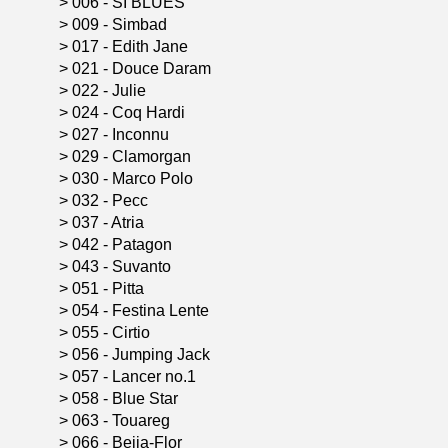
>
006 - SI BLUES
>
009 - Simbad
>
017 - Edith Jane
>
021 - Douce Daram
>
022 - Julie
>
024 - Coq Hardi
>
027 - Inconnu
>
029 - Clamorgan
>
030 - Marco Polo
>
032 - Pecc
>
037 - Atria
>
042 - Patagon
>
043 - Suvanto
>
051 - Pitta
>
054 - Festina Lente
>
055 - Cirtio
>
056 - Jumping Jack
>
057 - Lancer no.1
>
058 - Blue Star
>
063 - Touareg
>
066 - Beija-Flor