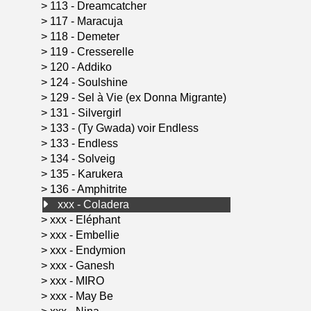
>
113 - Dreamcatcher
>
117 - Maracuja
>
118 - Demeter
>
119 - Cresserelle
>
120 - Addiko
>
124 - Soulshine
>
129 - Sel à Vie (ex Donna Migrante)
>
131 - Silvergirl
>
133 - (Ty Gwada) voir Endless
>
133 - Endless
>
134 - Solveig
>
135 - Karukera
>
136 - Amphitrite
xxx - Coladera
>
xxx - Eléphant
>
xxx - Embellie
>
xxx - Endymion
>
xxx - Ganesh
>
xxx - MIRO
>
xxx - May Be