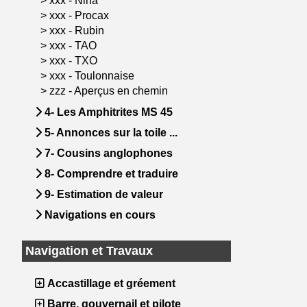
>
xxx - Nina
>
xxx - Procax
>
xxx - Rubin
>
xxx - TAO
>
xxx - TXO
>
xxx - Toulonnaise
>
zzz - Aperçus en chemin
4- Les Amphitrites MS 45
5- Annonces sur la toile ...
7- Cousins anglophones
8- Comprendre et traduire
9- Estimation de valeur
Navigations en cours
Navigation et Travaux
Accastillage et gréement
Barre, gouvernail et pilote