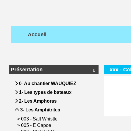
Accueil
Présentation
xxx - Co

0- Au chantier WAUQUIEZ
1- Les types de bateaux
2- Les Amphoras
3- Les Amphitrites
>
003 - Salt Whistle
>
005 - E Capoe