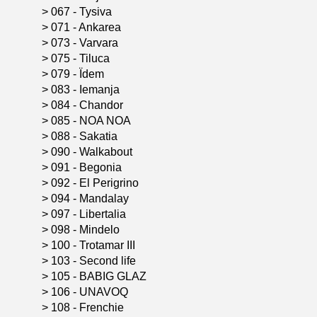
>
067 - Tysiva
>
071 - Ankarea
>
073 - Varvara
>
075 - Tiluca
>
079 - Ïdem
>
083 - Iemanja
>
084 - Chandor
>
085 - NOA NOA
>
088 - Sakatia
>
090 - Walkabout
>
091 - Begonia
>
092 - El Perigrino
>
094 - Mandalay
>
097 - Libertalia
>
098 - Mindelo
>
100 - Trotamar III
>
103 - Second life
>
105 - BABIG GLAZ
>
106 - UNAVOQ
>
108 - Frenchie