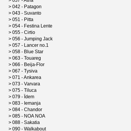
>
037 - Atria
>
042 - Patagon
>
043 - Suvanto
>
051 - Pitta
>
054 - Festina Lente
>
055 - Cirtio
>
056 - Jumping Jack
>
057 - Lancer no.1
>
058 - Blue Star
>
063 - Touareg
>
066 - Beija-Flor
>
067 - Tysiva
>
071 - Ankarea
>
073 - Varvara
>
075 - Tiluca
>
079 - Ïdem
>
083 - Iemanja
>
084 - Chandor
>
085 - NOA NOA
>
088 - Sakatia
>
090 - Walkabout