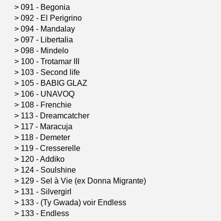
>
091 - Begonia
>
092 - El Perigrino
>
094 - Mandalay
>
097 - Libertalia
>
098 - Mindelo
>
100 - Trotamar III
>
103 - Second life
>
105 - BABIG GLAZ
>
106 - UNAVOQ
>
108 - Frenchie
>
113 - Dreamcatcher
>
117 - Maracuja
>
118 - Demeter
>
119 - Cresserelle
>
120 - Addiko
>
124 - Soulshine
>
129 - Sel à Vie (ex Donna Migrante)
>
131 - Silvergirl
>
133 - (Ty Gwada) voir Endless
>
133 - Endless