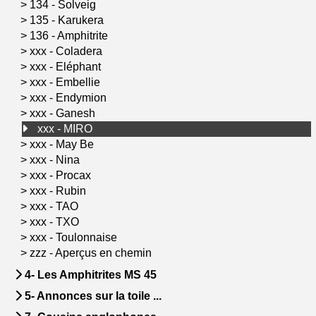
>
134 - Solveig
>
135 - Karukera
>
136 - Amphitrite
>
xxx - Coladera
>
xxx - Eléphant
>
xxx - Embellie
>
xxx - Endymion
>
xxx - Ganesh
xxx - MIRO
>
xxx - May Be
>
xxx - Nina
>
xxx - Procax
>
xxx - Rubin
>
xxx - TAO
>
xxx - TXO
>
xxx - Toulonnaise
>
zzz - Aperçus en chemin
4- Les Amphitrites MS 45
5- Annonces sur la toile ...