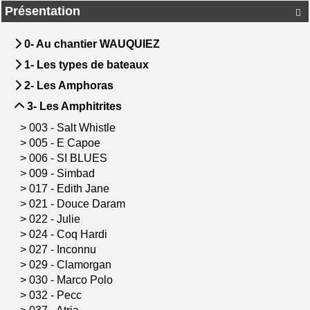
Présentation

0- Au chantier WAUQUIEZ
1- Les types de bateaux
2- Les Amphoras
3- Les Amphitrites
>
003 - Salt Whistle
>
005 - E Capoe
>
006 - SI BLUES
>
009 - Simbad
>
017 - Edith Jane
>
021 - Douce Daram
>
022 - Julie
>
024 - Coq Hardi
>
027 - Inconnu
>
029 - Clamorgan
>
030 - Marco Polo
>
032 - Pecc