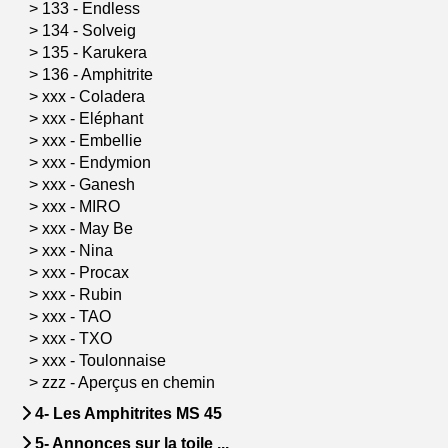
>
133 - Endless
>
134 - Solveig
>
135 - Karukera
>
136 - Amphitrite
>
xxx - Coladera
>
xxx - Eléphant
>
xxx - Embellie
>
xxx - Endymion
>
xxx - Ganesh
>
xxx - MIRO
>
xxx - May Be
>
xxx - Nina
>
xxx - Procax
>
xxx - Rubin
>
xxx - TAO
>
xxx - TXO
>
xxx - Toulonnaise
>
zzz - Aperçus en chemin
4- Les Amphitrites MS 45
5- Annonces sur la toile ...