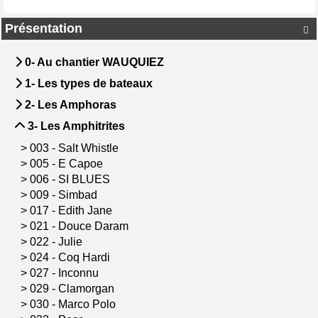
Présentation

0- Au chantier WAUQUIEZ
1- Les types de bateaux
2- Les Amphoras
3- Les Amphitrites
>
003 - Salt Whistle
>
005 - E Capoe
>
006 - SI BLUES
>
009 - Simbad
>
017 - Edith Jane
>
021 - Douce Daram
>
022 - Julie
>
024 - Coq Hardi
>
027 - Inconnu
>
029 - Clamorgan
>
030 - Marco Polo