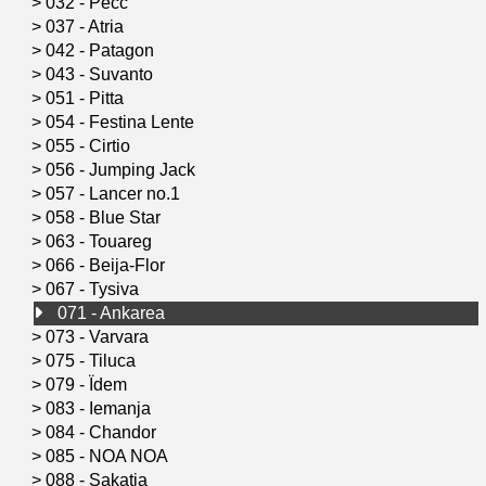
>
032 - Pecc
>
037 - Atria
>
042 - Patagon
>
043 - Suvanto
>
051 - Pitta
>
054 - Festina Lente
>
055 - Cirtio
>
056 - Jumping Jack
>
057 - Lancer no.1
>
058 - Blue Star
>
063 - Touareg
>
066 - Beija-Flor
>
067 - Tysiva
071 - Ankarea
>
073 - Varvara
>
075 - Tiluca
>
079 - Ïdem
>
083 - Iemanja
>
084 - Chandor
>
085 - NOA NOA
>
088 - Sakatia