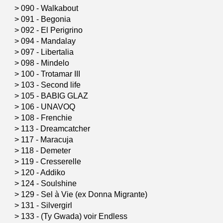
>
090 - Walkabout
>
091 - Begonia
>
092 - El Perigrino
>
094 - Mandalay
>
097 - Libertalia
>
098 - Mindelo
>
100 - Trotamar III
>
103 - Second life
>
105 - BABIG GLAZ
>
106 - UNAVOQ
>
108 - Frenchie
>
113 - Dreamcatcher
>
117 - Maracuja
>
118 - Demeter
>
119 - Cresserelle
>
120 - Addiko
>
124 - Soulshine
>
129 - Sel à Vie (ex Donna Migrante)
>
131 - Silvergirl
>
133 - (Ty Gwada) voir Endless