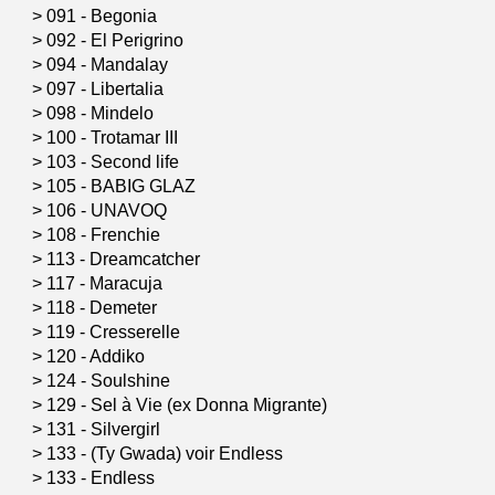
>
091 - Begonia
>
092 - El Perigrino
>
094 - Mandalay
>
097 - Libertalia
>
098 - Mindelo
>
100 - Trotamar III
>
103 - Second life
>
105 - BABIG GLAZ
>
106 - UNAVOQ
>
108 - Frenchie
>
113 - Dreamcatcher
>
117 - Maracuja
>
118 - Demeter
>
119 - Cresserelle
>
120 - Addiko
>
124 - Soulshine
>
129 - Sel à Vie (ex Donna Migrante)
>
131 - Silvergirl
>
133 - (Ty Gwada) voir Endless
>
133 - Endless