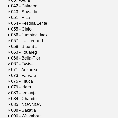
>
037 - Atria
>
042 - Patagon
>
043 - Suvanto
>
051 - Pitta
>
054 - Festina Lente
>
055 - Cirtio
>
056 - Jumping Jack
>
057 - Lancer no.1
>
058 - Blue Star
>
063 - Touareg
>
066 - Beija-Flor
>
067 - Tysiva
>
071 - Ankarea
>
073 - Varvara
>
075 - Tiluca
>
079 - Ïdem
>
083 - Iemanja
>
084 - Chandor
>
085 - NOA NOA
>
088 - Sakatia
>
090 - Walkabout