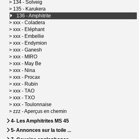
>
134 - Solveig
>
135 - Karukera
136 - Amphitrite
>
xxx - Coladera
>
xxx - Eléphant
>
xxx - Embellie
>
xxx - Endymion
>
xxx - Ganesh
>
xxx - MIRO
>
xxx - May Be
>
xxx - Nina
>
xxx - Procax
>
xxx - Rubin
>
xxx - TAO
>
xxx - TXO
>
xxx - Toulonnaise
>
zzz - Aperçus en chemin
4- Les Amphitrites MS 45
5- Annonces sur la toile ...