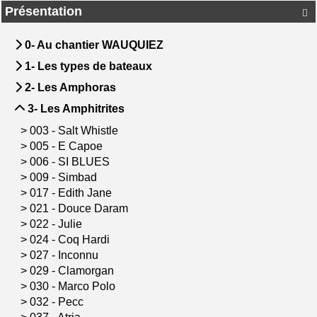
Présentation

0- Au chantier WAUQUIEZ
1- Les types de bateaux
2- Les Amphoras
3- Les Amphitrites
>
003 - Salt Whistle
>
005 - E Capoe
>
006 - SI BLUES
>
009 - Simbad
>
017 - Edith Jane
>
021 - Douce Daram
>
022 - Julie
>
024 - Coq Hardi
>
027 - Inconnu
>
029 - Clamorgan
>
030 - Marco Polo
>
032 - Pecc