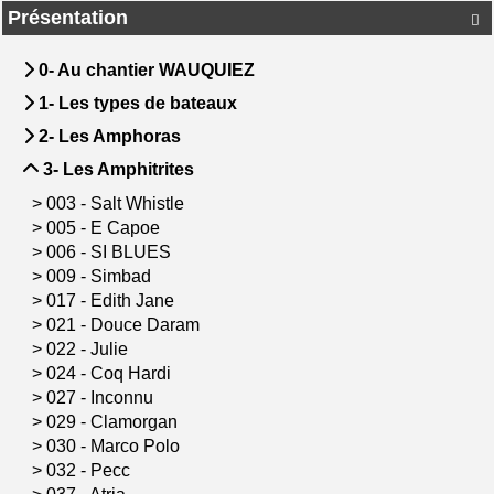
Présentation

0- Au chantier WAUQUIEZ
1- Les types de bateaux
2- Les Amphoras
3- Les Amphitrites
>
003 - Salt Whistle
>
005 - E Capoe
>
006 - SI BLUES
>
009 - Simbad
>
017 - Edith Jane
>
021 - Douce Daram
>
022 - Julie
>
024 - Coq Hardi
>
027 - Inconnu
>
029 - Clamorgan
>
030 - Marco Polo
>
032 - Pecc