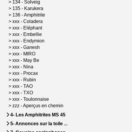
>
134 - Solveig
>
135 - Karukera
>
136 - Amphitrite
>
xxx - Coladera
>
xxx - Eléphant
>
xxx - Embellie
>
xxx - Endymion
>
xxx - Ganesh
>
xxx - MIRO
>
xxx - May Be
>
xxx - Nina
>
xxx - Procax
>
xxx - Rubin
>
xxx - TAO
>
xxx - TXO
>
xxx - Toulonnaise
>
zzz - Aperçus en chemin
4- Les Amphitrites MS 45
5- Annonces sur la toile ...