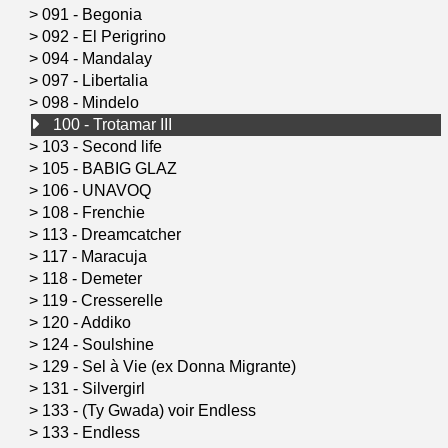
>
091 - Begonia
>
092 - El Perigrino
>
094 - Mandalay
>
097 - Libertalia
>
098 - Mindelo
100 - Trotamar III
>
103 - Second life
>
105 - BABIG GLAZ
>
106 - UNAVOQ
>
108 - Frenchie
>
113 - Dreamcatcher
>
117 - Maracuja
>
118 - Demeter
>
119 - Cresserelle
>
120 - Addiko
>
124 - Soulshine
>
129 - Sel à Vie (ex Donna Migrante)
>
131 - Silvergirl
>
133 - (Ty Gwada) voir Endless
>
133 - Endless