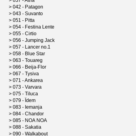
>
037 - Atria
>
042 - Patagon
>
043 - Suvanto
>
051 - Pitta
>
054 - Festina Lente
>
055 - Cirtio
>
056 - Jumping Jack
>
057 - Lancer no.1
>
058 - Blue Star
>
063 - Touareg
>
066 - Beija-Flor
>
067 - Tysiva
>
071 - Ankarea
>
073 - Varvara
>
075 - Tiluca
>
079 - Ïdem
>
083 - Iemanja
>
084 - Chandor
>
085 - NOA NOA
>
088 - Sakatia
>
090 - Walkabout