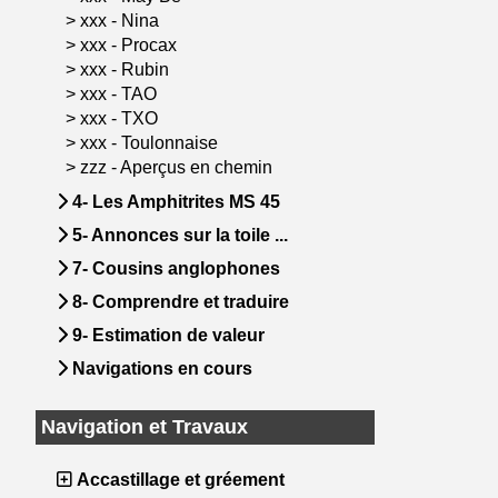
>
xxx - Nina
>
xxx - Procax
>
xxx - Rubin
>
xxx - TAO
>
xxx - TXO
>
xxx - Toulonnaise
>
zzz - Aperçus en chemin
4- Les Amphitrites MS 45
5- Annonces sur la toile ...
7- Cousins anglophones
8- Comprendre et traduire
9- Estimation de valeur
Navigations en cours
Navigation et Travaux
Accastillage et gréement