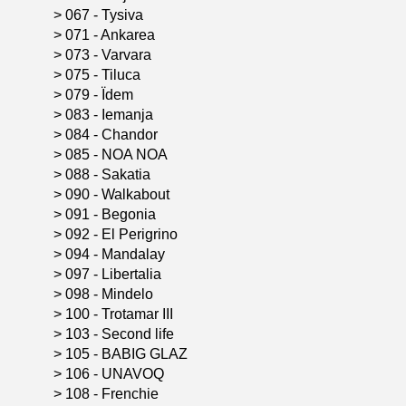
>
067 - Tysiva
>
071 - Ankarea
>
073 - Varvara
>
075 - Tiluca
>
079 - Ïdem
>
083 - Iemanja
>
084 - Chandor
>
085 - NOA NOA
>
088 - Sakatia
>
090 - Walkabout
>
091 - Begonia
>
092 - El Perigrino
>
094 - Mandalay
>
097 - Libertalia
>
098 - Mindelo
>
100 - Trotamar III
>
103 - Second life
>
105 - BABIG GLAZ
>
106 - UNAVOQ
>
108 - Frenchie