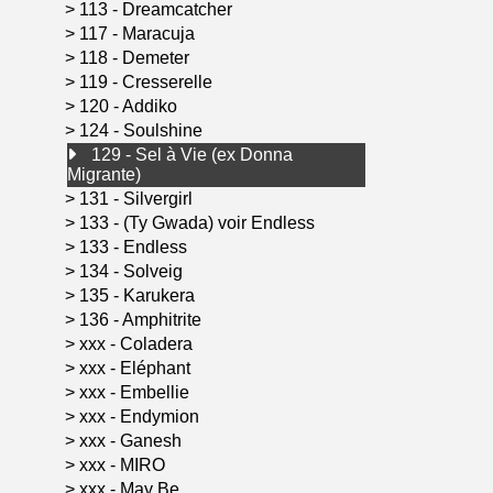
>
113 - Dreamcatcher
>
117 - Maracuja
>
118 - Demeter
>
119 - Cresserelle
>
120 - Addiko
>
124 - Soulshine
129 - Sel à Vie (ex Donna
Migrante)
>
131 - Silvergirl
>
133 - (Ty Gwada) voir Endless
>
133 - Endless
>
134 - Solveig
>
135 - Karukera
>
136 - Amphitrite
>
xxx - Coladera
>
xxx - Eléphant
>
xxx - Embellie
>
xxx - Endymion
>
xxx - Ganesh
>
xxx - MIRO
>
xxx - May Be