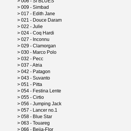
>
006 - SI BLUES
>
009 - Simbad
>
017 - Edith Jane
>
021 - Douce Daram
>
022 - Julie
>
024 - Coq Hardi
>
027 - Inconnu
>
029 - Clamorgan
>
030 - Marco Polo
>
032 - Pecc
>
037 - Atria
>
042 - Patagon
>
043 - Suvanto
>
051 - Pitta
>
054 - Festina Lente
>
055 - Cirtio
>
056 - Jumping Jack
>
057 - Lancer no.1
>
058 - Blue Star
>
063 - Touareg
>
066 - Beija-Flor