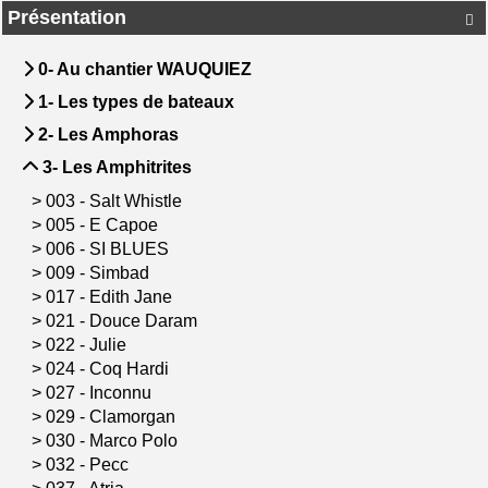
Présentation

0- Au chantier WAUQUIEZ
1- Les types de bateaux
2- Les Amphoras
3- Les Amphitrites
>
003 - Salt Whistle
>
005 - E Capoe
>
006 - SI BLUES
>
009 - Simbad
>
017 - Edith Jane
>
021 - Douce Daram
>
022 - Julie
>
024 - Coq Hardi
>
027 - Inconnu
>
029 - Clamorgan
>
030 - Marco Polo
>
032 - Pecc