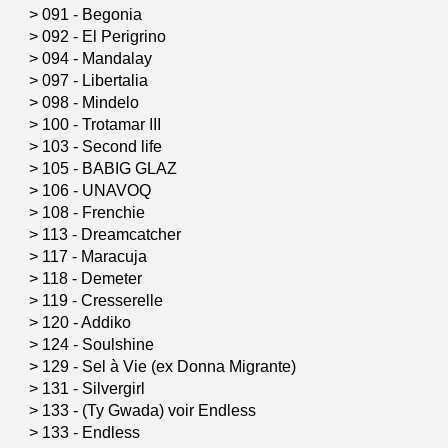
>
091 - Begonia
>
092 - El Perigrino
>
094 - Mandalay
>
097 - Libertalia
>
098 - Mindelo
>
100 - Trotamar III
>
103 - Second life
>
105 - BABIG GLAZ
>
106 - UNAVOQ
>
108 - Frenchie
>
113 - Dreamcatcher
>
117 - Maracuja
>
118 - Demeter
>
119 - Cresserelle
>
120 - Addiko
>
124 - Soulshine
>
129 - Sel à Vie (ex Donna Migrante)
>
131 - Silvergirl
>
133 - (Ty Gwada) voir Endless
>
133 - Endless