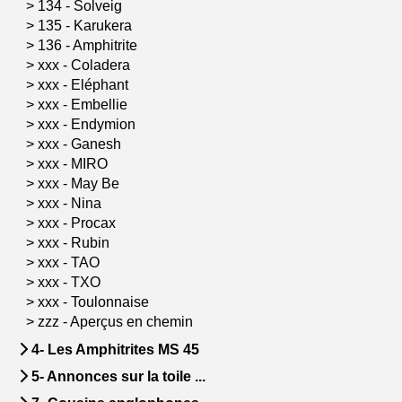
>
134 - Solveig
>
135 - Karukera
>
136 - Amphitrite
>
xxx - Coladera
>
xxx - Eléphant
>
xxx - Embellie
>
xxx - Endymion
>
xxx - Ganesh
>
xxx - MIRO
>
xxx - May Be
>
xxx - Nina
>
xxx - Procax
>
xxx - Rubin
>
xxx - TAO
>
xxx - TXO
>
xxx - Toulonnaise
>
zzz - Aperçus en chemin
4- Les Amphitrites MS 45
5- Annonces sur la toile ...