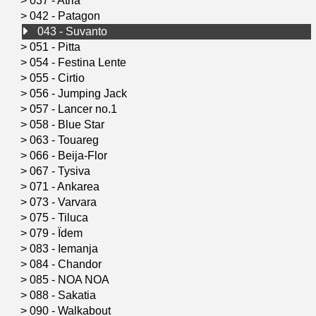
>
037 - Atria
>
042 - Patagon
043 - Suvanto
>
051 - Pitta
>
054 - Festina Lente
>
055 - Cirtio
>
056 - Jumping Jack
>
057 - Lancer no.1
>
058 - Blue Star
>
063 - Touareg
>
066 - Beija-Flor
>
067 - Tysiva
>
071 - Ankarea
>
073 - Varvara
>
075 - Tiluca
>
079 - Ïdem
>
083 - Iemanja
>
084 - Chandor
>
085 - NOA NOA
>
088 - Sakatia
>
090 - Walkabout