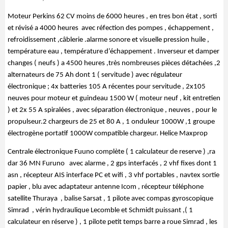
Moteur Perkins 62 CV moins de 6000 heures , en tres bon état , sorti 
et révisé a 4000 heures  avec réfection des pompes , échappement , 
refroidissement ,câblerie .alarme sonore et visuelle pression huile , 
température eau , température d’échappement . Inverseur et damper 
changes ( neufs ) a 4500 heures ,très nombreuses pièces détachées ,2 
alternateurs de 75 Ah dont 1 ( servitude ) avec régulateur 
électronique ; 4x batteries 105 A récentes pour servitude , 2x105 
neuves pour moteur et guindeau 1500 W ( moteur neuf , kit entretien 
) et 2x 55 A spiralées , avec séparation électronique , neuves , pour le 
propulseur.2 chargeurs de 25 et 80 A , 1 onduleur 1000W ,1 groupe 
électrogène portatif 1000W compatible chargeur. Helice Maxprop
Centrale électronique Fuuno complète ( 1 calculateur de reserve ) ,ra 
dar 36 MN Furuno   avec alarme , 2 gps interfacés , 2 vhf fixes dont 1 
asn , récepteur AIS interface PC et wifi , 3 vhf portables , navtex sortie 
papier , blu avec adaptateur antenne Icom , récepteur téléphone  
satellite Thuraya  , balise Sarsat , 1 pilote avec compas gyroscopique 
Simrad  , vérin hydraulique Lecomble et Schmidt puissant ,( 1 
calculateur en réserve ) , 1 pilote petit temps barre a roue Simrad , les 