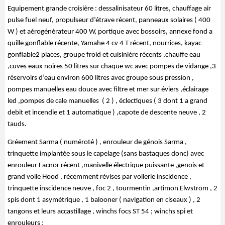
Equipement grande croisière : dessalinisateur 60 litres, chauffage air 
pulse fuel neuf, propulseur d’étrave récent, panneaux solaires ( 400 
W ) et aérogénérateur 400 W, portique avec bossoirs, annexe fond a 
quille gonflable récente, Yamahe 4 cv 4 T récent, nourrices, kayac 
gonflable2 places, groupe froid et cuisinière récents ,chauffe eau  
,cuves eaux noires 50 litres sur chaque wc avec pompes de vidange ,3 
réservoirs d’eau environ 600 litres avec groupe sous pression , 
pompes manuelles eau douce avec filtre et mer sur éviers ,éclairage 
led ,pompes de cale manuelles  ( 2 ) , éclectiques ( 3 dont 1 a grand 
debit et incendie et 1 automatique ) ,capote de descente neuve , 2 
tauds.
Gréement Sarma ( numéroté ) , enrouleur de génois Sarma , 
trinquette implantée sous le capelage (sans bastaques donc) avec 
enrouleur Facnor récent ,manivelle électrique puissante ,genois et 
grand voile Hood , récemment révises par voilerie inscidence , 
trinquette inscidence neuve , foc 2 , tourmentin ,artimon Elwstrom , 2 
spis dont 1 asymétrique , 1 balooner ( navigation en ciseaux ) , 2 
tangons et leurs accastillage , winchs focs ST 54 ; winchs spi et 
enrouleurs ;