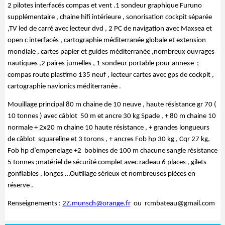
2 pilotes interfacés compas et vent .1 sondeur graphique Furuno 
supplémentaire , chaine hifi intérieure , sonorisation cockpit séparée 
,TV led de carré avec lecteur dvd , 2 PC de navigation avec Maxsea et 
open c interfacés , cartographie méditerranée globale et extension 
mondiale , cartes papier et guides méditerranée ,nombreux ouvrages 
nautiques ,2 paires jumelles , 1 sondeur portable pour annexe  ; 
compas route plastimo 135 neuf , lecteur cartes avec gps de cockpit , 
cartographie navionics méditerranée . 
Mouillage principal 80 m chaine de 10 neuve , haute résistance gr 70 ( 
10 tonnes ) avec câblot  50 m et ancre 30 kg Spade , + 80 m chaine 10 
normale + 2x20 m chaine 10 haute résistance , + grandes longueurs 
de câblot  squareline et 3 torons , + ancres Fob hp 30 kg , Cqr 27 kg, 
Fob hp d’empenelage +2  bobines de 100 m chacune sangle résistance 
5 tonnes ;matériel de sécurité complet avec radeau 6 places , gilets 
gonflables , longes …Outillage sérieux et nombreuses pièces en 
réserve .
Renseignements : 
2Z.munsch@orange.fr
  ou  rcmbateau@gmail.com